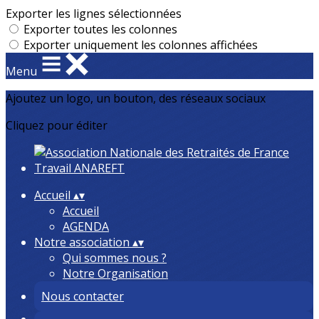
Exporter les lignes sélectionnées
Exporter toutes les colonnes
Exporter uniquement les colonnes affichées
Menu
Ajoutez un logo, un bouton, des réseaux sociaux
Cliquez pour éditer
Accueil
▴
▾
Accueil
AGENDA
Notre association
▴
▾
Qui sommes nous ?
Notre Organisation
Nous contacter