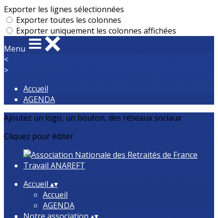
Exporter les lignes sélectionnées
Exporter toutes les colonnes
Exporter uniquement les colonnes affichées
Menu
<
>
Accueil
AGENDA
Ajoutez un logo, un bouton, des réseaux sociaux
Cliquez pour éditer
Accueil
▴
▾
Accueil
AGENDA
Notre association
▴
▾