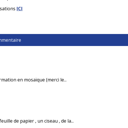
isations
ICI
ommentaire
rmation en mosaïque (merci le...
ille de papier , un ciseau , de la...