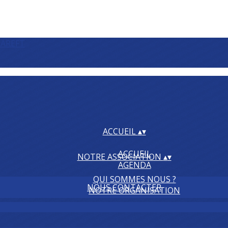
ACCUEIL
▴
▾
ACCUEIL
NOTRE ASSOCIATION
▴
▾
AGENDA
QUI SOMMES NOUS ?
NOUS CONTACTER
NOTRE ORGANISATION