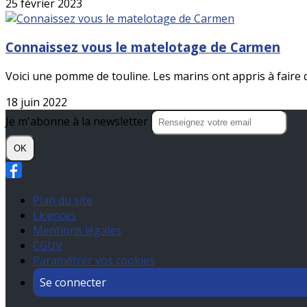
25 février 2023
Connaissez vous le matelotage de Carmen
Voici une pomme de touline. Les marins ont appris à faire 
18 juin 2022
Je m'abonne à la newsletter
OK
Plan du site
Licences
Mentions légales
CGUV
Paramétrer vos cookies
Se connecter